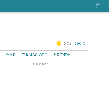
MOS
19.6 °C
S
MAR
FIRMAS QPC
AXENDA