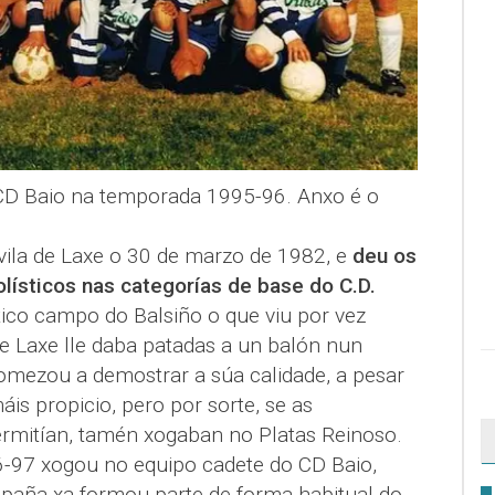
CD Baio na temporada 1995-96. Anxo é o
ila de Laxe o 30 de marzo de 1982, e
deu os
lísticos nas categorías de base do C.D.
ítico campo do Balsiño o que viu por vez
e Laxe lle daba patadas a un balón nun
 comezou a demostrar a súa calidade, a pesar
áis propicio, pero por sorte, se as
rmitían, tamén xogaban no Platas Reinoso.
-97 xogou no equipo cadete do CD Baio,
paña xa formou parte de forma habitual do