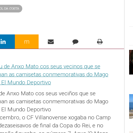
OL DA COSTA
m
e Anxo Mato cos seus veciños que se
aban as camisetas conmemorativas do Mago
e El Mundo Deportivo
ecembro, o CF Villanovense xogaba no Camp
dezaseisavos de final da Copa do Rei, e no