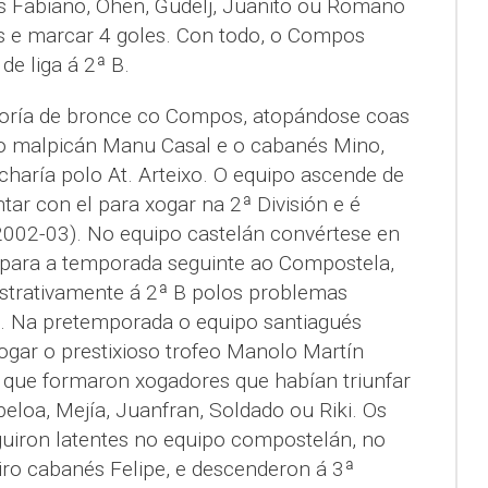
 os Fabiano, Ohen, Gudelj, Juanito ou Romano
os e marcar 4 goles. Con todo, o Compos
de liga á 2ª B.
oría de bronce co Compos, atopándose coas
: o malpicán Manu Casal e o cabanés Mino,
icharía polo At. Arteixo. O equipo ascende de
tar con el para xogar na 2ª División e é
2002-03). No equipo castelán convértese en
rnapara a temporada seguinte ao Compostela,
strativamente á 2ª B polos problemas
. Na pretemporada o equipo santiagués
 xogar o prestixioso trofeo Manolo Martín
o que formaron xogadores que habían triunfar
eloa, Mejía, Juanfran, Soldado ou Riki. Os
iron latentes no equipo compostelán, no
iro cabanés Felipe, e descenderon á 3ª