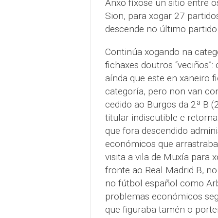
Anxo fíxose un sitio entre
Sion, para xogar 27 partid
descende no último partido 
Continúa xogando na categ
fichaxes doutros “veciños”
aínda que este en xaneiro f
categoría, pero non van con
cedido ao Burgos da 2ª B (
titular indiscutible e reto
que fora descendido admini
económicos que arrastraba
visita a vila de Muxía para
fronte ao Real Madrid B, n
no fútbol español como Arb
problemas económicos segu
que figuraba tamén o porte