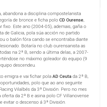
 abandona a disciplina compostelanista
egoría de bronce e ficha polo
CD Ourense
,
ar fixo. Este ano (2004-05), ademais, gaña o
 de Galicia, pola súa acción no partido
irou o balón fóra cando se encontraba diante
lesionado. Botaría no club ourensanista as
todas na 2ª B, sendo a última delas, a 2007-
erténdose no máximo goleador do equipo (9
 equipo descendeu.
 emigra e vai fichar pola
AD Ceuta
da 2ª B,
oportunidades, polo que ao ano seguinte
 Racing Vilalbés da 3ª División. Pero no mes
 oferta da 2ª B e asina polo CF Villanovense
 evitar o descenso á 3ª División.