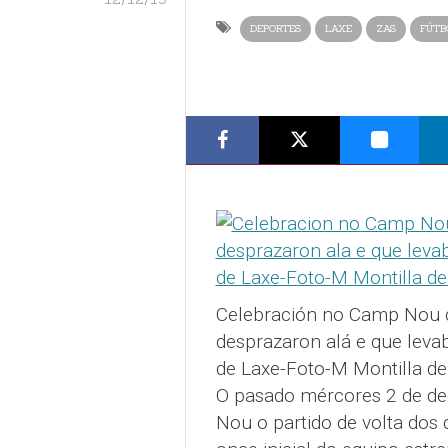
DEPORTES
LAXE
ZAS
FÚTB
Celebración no Camp Nou d
desprazaron alá e que lev
de Laxe-Foto-M Montilla d
O pasado mércores 2 de d
Nou o partido de volta dos 