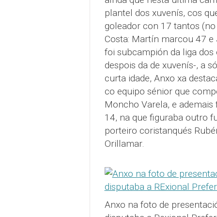
plantel dos xuvenís, cos q
goleador con 17 tantos (no
Costa: Martín marcou 47 e
foi subcampión da liga dos
despois da de xuvenís-, a s
curta idade, Anxo xa destac
co equipo sénior que compe
Moncho Varela, e ademais 
14, na que figuraba outro fut
porteiro coristanqués Rubé
Orillamar.
Anxo na foto de presentac