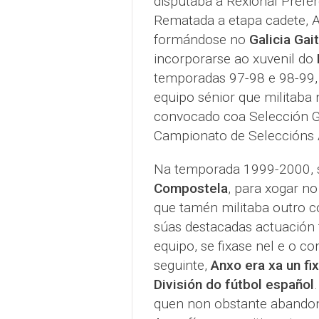
disputaba a Rexional Prefer
Rematada a etapa cadete, 
formándose no
Galicia Gait
incorporarse ao xuvenil do
temporadas 97-98 e 98-99,
equipo sénior que militaba 
convocado coa Selección G
Campionato de Seleccións
Na temporada 1999-2000, s
Compostela
, para xogar no
que tamén militaba outro co
súas destacadas actuación f
equipo, se fixase nel e o 
seguinte,
Anxo era xa un fi
División do fútbol español
quen non obstante abandona