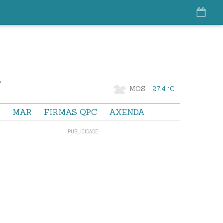
MOS
27.4 °C
S
MAR
FIRMAS QPC
AXENDA