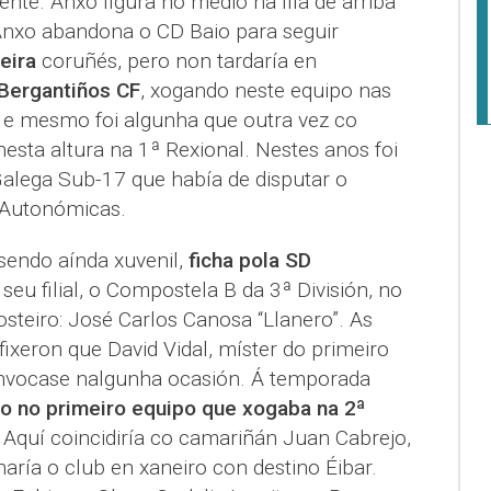
ente. Anxo figura no medio na fila de arriba
Anxo abandona o CD Baio para seguir
eira
coruñés, pero non tardaría en
Bergantiños CF
, xogando neste equipo nas
 e mesmo foi algunha que outra vez co
nesta altura na 1ª Rexional. Nestes anos foi
alega Sub-17 que había de disputar o
 Autonómicas.
endo aínda xuvenil,
ficha pola SD
 seu filial, o Compostela B da 3ª División, no
steiro: José Carlos Canosa “Llanero”. As
ixeron que David Vidal, míster do primeiro
convocase nalgunha ocasión. Á temporada
xo no primeiro equipo que xogaba na 2ª
. Aquí coincidiría co camariñán Juan Cabrejo,
ría o club en xaneiro con destino Éibar.