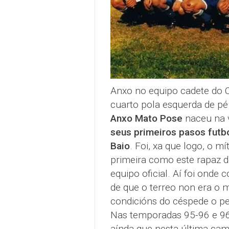
Anxo no equipo cadete do 
cuarto pola esquerda de pé
Anxo Mato Pose
naceu na v
seus primeiros pasos futbo
Baio
. Foi, xa que logo, o m
primeira como este rapaz d
equipo oficial. Aí foi onde
de que o terreo non era o m
condicións do céspede o pe
Nas temporadas 95-96 e 96
aínda que nesta última cam