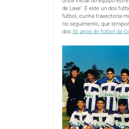
once inicial do equipo est
de Laxe’. É este un dos fut
fútbol, cunha traxectoria m
no seguimento, que tempora
dos
50 anos do fútbol da C