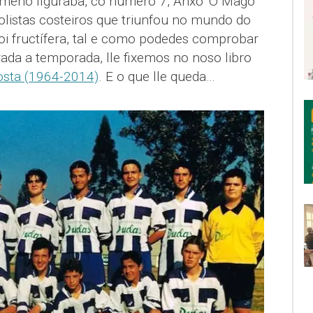
remeño figuraba, co número 7, Anxo ‘O Mago
bolistas costeiros que triunfou no mundo do
oi fructífera, tal e como podedes comprobar
da a temporada, lle fixemos no noso libro
osta (1964-2014)
. E o que lle queda…