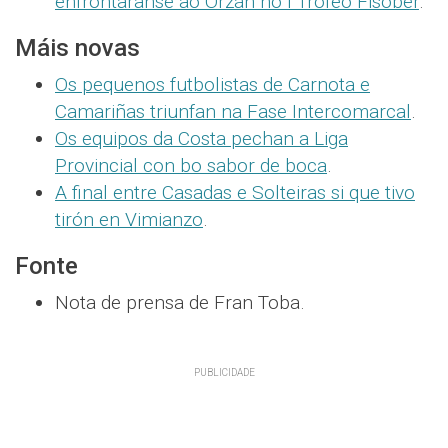
enfrontaranse ao Orzán no I Trofeo Fisober
.
Máis novas
Os pequenos futbolistas de Carnota e
Camariñas triunfan na Fase Intercomarcal
.
Os equipos da Costa pechan a Liga
Provincial con bo sabor de boca
.
A final entre Casadas e Solteiras si que tivo
tirón en Vimianzo
.
Fonte
Nota de prensa de Fran Toba.