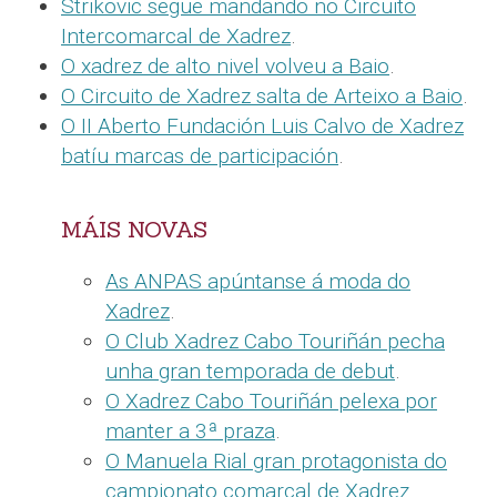
Strikovic segue mandando no Circuito
Intercomarcal de Xadrez
.
O xadrez de alto nivel volveu a Baio
.
O Circuito de Xadrez salta de Arteixo a Baio
.
O II Aberto Fundación Luis Calvo de Xadrez
batíu marcas de participación
.
MÁIS NOVAS
As ANPAS apúntanse á moda do
Xadrez
.
O Club Xadrez Cabo Touriñán pecha
unha gran temporada de debut
.
O Xadrez Cabo Touriñán pelexa por
manter a 3ª praza
.
O Manuela Rial gran protagonista do
campionato comarcal de Xadrez
.