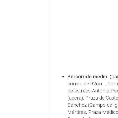
Percorrido medio
. (pa
consta de 926m . Come
polas rúas Antonio Por
(acera), Praza de Cast
Sánchez (Campo da Igr
Mártires, Praza Médic