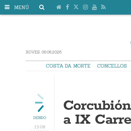
MENÚ
XOVES. 06.08.2026
COSTA DA MORTE
CONCELLOS
Corcubión
a IX Carre
DEINDO
13:08