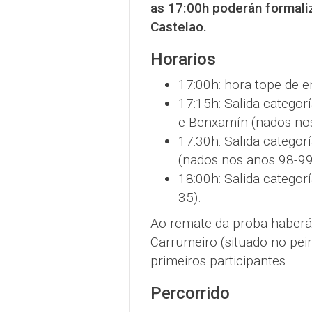
as 17:00h poderán formaliz
Castelao.
Horarios
17:00h: hora tope de e
17:15h: Salida catego
e Benxamín (nados nos
17:30h: Salida categorí
(nados nos anos 98-99
18:00h: Salida categor
35).
Ao remate da proba haberá
Carrumeiro (situado no pei
primeiros participantes.
Percorrido