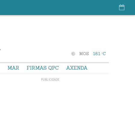
MOS
18.1 °C
S
MAR
FIRMAS QPC
AXENDA