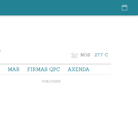
MOS
27.7 °C
S
MAR
FIRMAS QPC
AXENDA