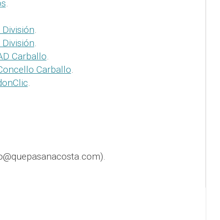
os
.
 División
.
 División
.
AD Carballo
.
Concello Carballo
.
donClic
.
fo@quepasanacosta.com).