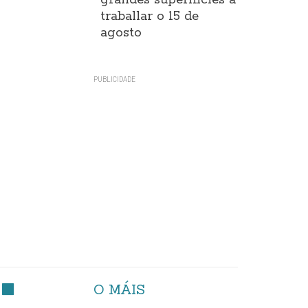
grandes superificies a
traballar o 15 de
agosto
O MÁIS