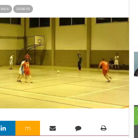
 SALA
LIGAS FS
m