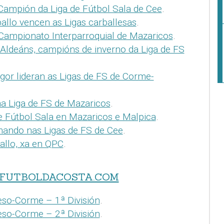
Campión da Liga de Fútbol Sala de Cee
.
allo vencen as Ligas carballesas
.
 Campionato Interparroquial de Mazaricos
.
 Aldeáns, campións de inverno da Liga de FS
gor lideran as Ligas de FS de Corme-
na Liga de FS de Mazaricos
.
e Fútbol Sala en Mazaricos e Malpica
.
mando nas Ligas de FS de Cee
.
allo, xa en QPC
.
FUTBOLDACOSTA.COM
eso-Corme – 1ª División
.
eso-Corme – 2ª División
.