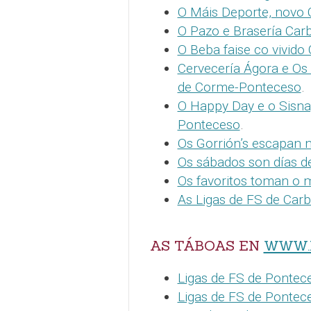
O Máis Deporte, novo 
O Pazo e Brasería Carb
O Beba faise co vivido
Cervecería Ágora e Os
de Corme-Ponteceso
.
O Happy Day e o Sisna
Ponteceso
.
Os Gorrión’s escapan 
Os sábados son días d
Os favoritos toman o 
As Ligas de FS de Carb
AS TÁBOAS EN
WWW.
Ligas de FS de Pontec
Ligas de FS de Pontec