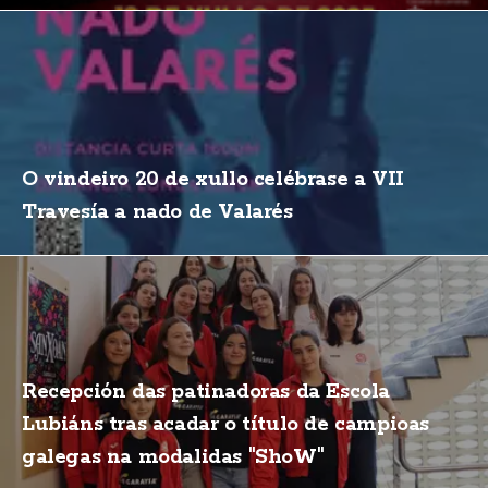
O vindeiro 20 de xullo celébrase a VII
Travesía a nado de Valarés
Recepción das patinadoras da Escola
Lubiáns tras acadar o título de campioas
galegas na modalidas "ShoW"