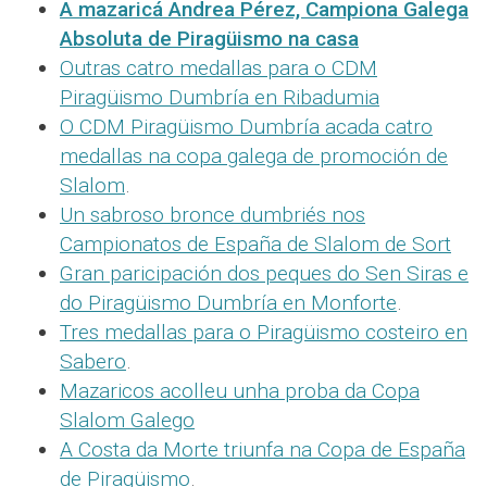
A mazaricá Andrea Pérez, Campiona Galega
Absoluta de Piragüismo na casa
Outras catro medallas para o CDM
Piragüismo Dumbría en Ribadumia
O CDM Piragüismo Dumbría acada catro
medallas na copa galega de promoción de
Slalom
.
Un sabroso bronce dumbriés nos
Campionatos de España de Slalom de Sort
Gran paricipación dos peques do Sen Siras e
do Piragüismo Dumbría en Monforte
.
Tres medallas para o Piragüismo costeiro en
Sabero
.
Mazaricos acolleu unha proba da Copa
Slalom Galego
A Costa da Morte triunfa na Copa de España
de Piragüismo
.