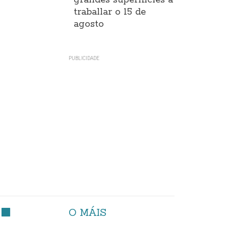
grandes superificies a
traballar o 15 de
agosto
O MÁIS