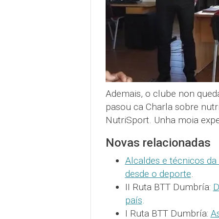
Ademais, o clube non qued
pasou ca Charla sobre nutr
NutriSport. Unha moia exper
Novas relacionadas
Alcaldes e técnicos d
desde o deporte
.
II Ruta BTT Dumbría:
D
país
.
I Ruta BTT Dumbría:
A