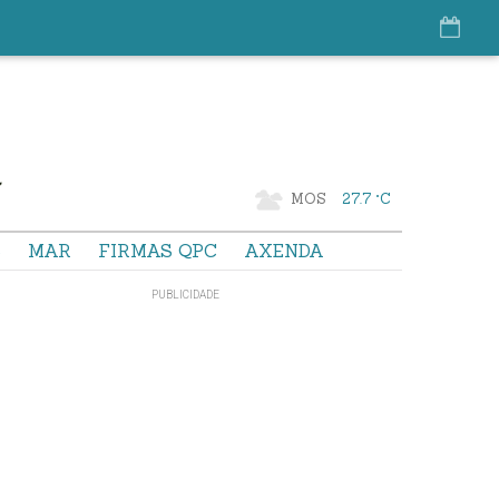
MOS
27.7 °C
S
MAR
FIRMAS QPC
AXENDA