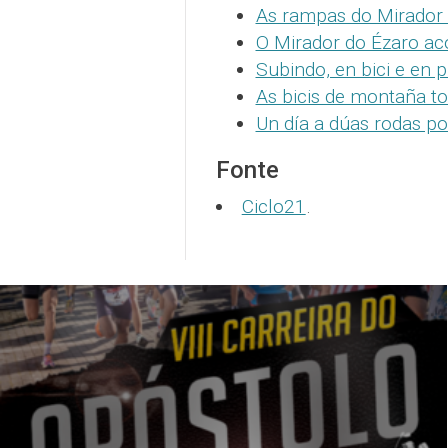
As rampas do Mirador 
O Mirador do Ézaro aco
Subindo, en bici e en 
As bicis de montaña t
Un día a dúas rodas po
Fonte
Ciclo21
.