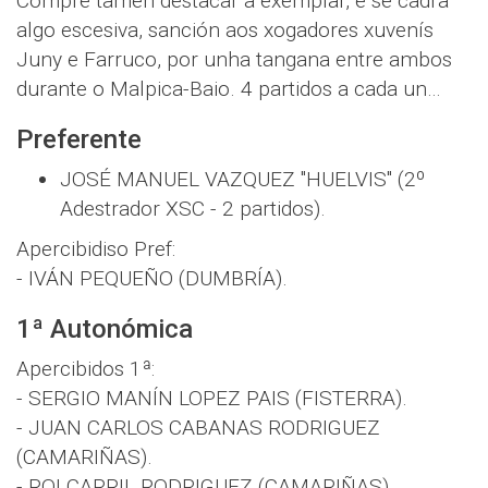
Cómpre tamén destacar a exemplar, e se cadra
algo escesiva, sanción aos xogadores xuvenís
Juny e Farruco, por unha tangana entre ambos
durante o Malpica-Baio. 4 partidos a cada un…
Preferente
JOSÉ MANUEL VAZQUEZ "HUELVIS" (2º
Adestrador XSC - 2 partidos).
Apercibidiso Pref:
- IVÁN PEQUEÑO (DUMBRÍA).
1ª Autonómica
Apercibidos 1ª:
- SERGIO MANÍN LOPEZ PAIS (FISTERRA).
- JUAN CARLOS CABANAS RODRIGUEZ
(CAMARIÑAS).
- ROI CARRIL RODRIGUEZ (CAMARIÑAS).