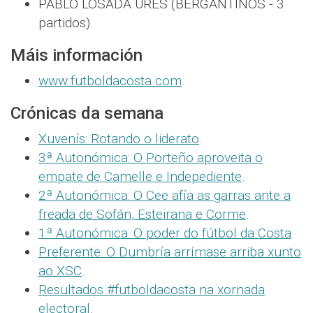
PABLO LOSADA URES (BERGANTIÑOS - 3
partidos)
Máis información
www.futboldacosta.com
.
Crónicas da semana
Xuvenís: Rotando o liderato
.
3ª Autonómica: O Porteño aproveita o
empate de Camelle e Indepediente
.
2ª Autonómica: O Cee afía as garras ante a
freada de Sofán, Esteirana e Corme
.
1ª Autonómica: O poder do fútbol da Costa
.
Preferente: O Dumbría arrímase arriba xunto
ao XSC
.
Resultados #futboldacosta na xornada
electoral
.