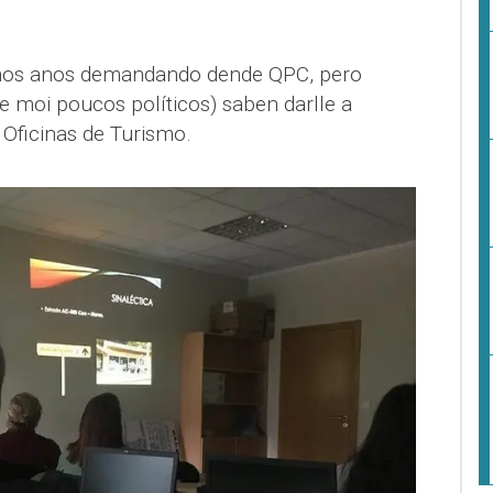
mos anos demandando dende QPC, pero
e moi poucos políticos) saben darlle a
Oficinas de Turismo.