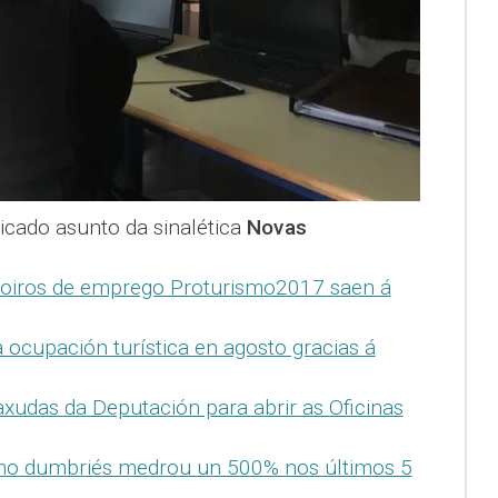
icado asunto da sinalética
Novas
oiros de emprego Proturismo2017 saen á
 ocupación turística en agosto gracias á
xudas da Deputación para abrir as Oficinas
mo dumbriés medrou un 500% nos últimos 5