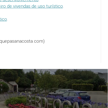
iro de vivendas de uso turístico
.
tico
.
@quepasanacosta.com)