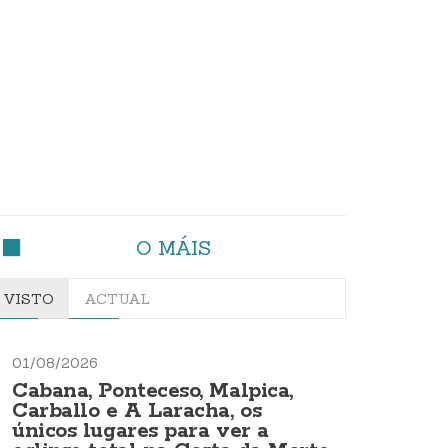
O MÁIS
VISTO
ACTUAL
01/08/2026
Cabana, Ponteceso, Malpica,
Carballo e A Laracha, os
únicos lugares para ver a