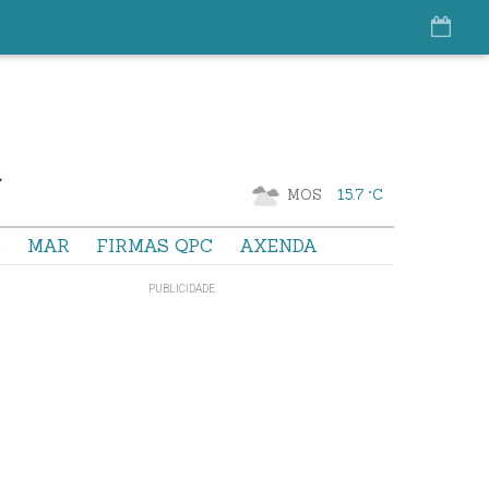
MOS
15.7 °C
S
MAR
FIRMAS QPC
AXENDA