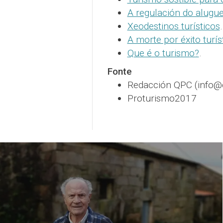
A regulación do alugue
Xeodestinos turísticos
.
A morte por éxito turís
Que é o turismo?
.
Fonte
Redacción QPC (info
Proturismo2017