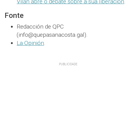
Vilán abre o debate sobre a súa liberación
.
Fonte
Redacción de QPC
(info@quepasanacosta.gal).
La Opinión
.