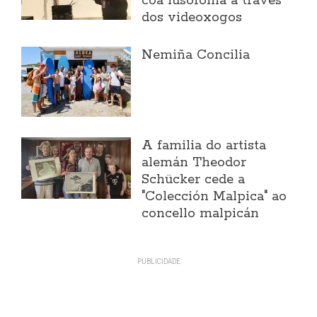
coa lusofonía a través
dos videoxogos
Nemiña Concilia
A familia do artista
alemán Theodor
Schücker cede a
"Colección Malpica" ao
concello malpicán