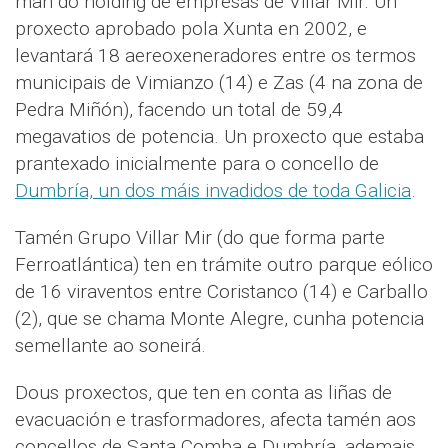
man do holding de empresas de Villar Mir. Un
proxecto aprobado pola Xunta en 2002, e
levantará 18 aereoxeneradores entre os termos
municipais de Vimianzo (14) e Zas (4 na zona de
Pedra Miñón), facendo un total de 59,4
megavatios de potencia. Un proxecto que estaba
prantexado inicialmente para o concello de
Dumbría, un dos máis invadidos de toda Galicia
.
Tamén Grupo Villar Mir (do que forma parte
Ferroatlántica) ten en trámite outro parque eólico
de 16 viraventos entre Coristanco (14) e Carballo
(2), que se chama Monte Alegre, cunha potencia
semellante ao soneirá.
Dous proxectos, que ten en conta as liñas de
evacuación e trasformadores, afecta tamén aos
concellos de Santa Comba e Dumbría, ademais