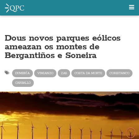
Dous novos parques eólicos
ameazan os montes de
Bergantiños e Soneira
DUMBRÍA
VIMIANZO
ZAS
COSTA DA MORTE
CORISTANCO
CARBALLO