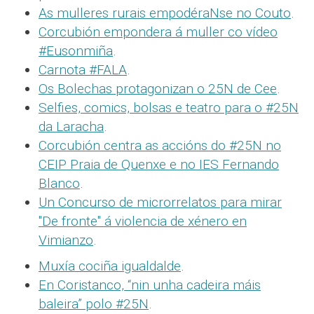
As mulleres rurais empodéraNse no Couto
.
Corcubión empondera á muller co vídeo
#Eusonmiña
.
Carnota #FALA
.
Os Bolechas protagonizan o 25N de Cee
.
Selfies, comics, bolsas e teatro para o #25N
da Laracha
.
Corcubión centra as accións do #25N no
CEIP Praia de Quenxe e no IES Fernando
Blanco
.
Un Concurso de microrrelatos para mirar
"De fronte" á violencia de xénero en
Vimianzo
.
Muxía cociña igualdalde
.
En Coristanco, “nin unha cadeira máis
baleira” polo #25N
.