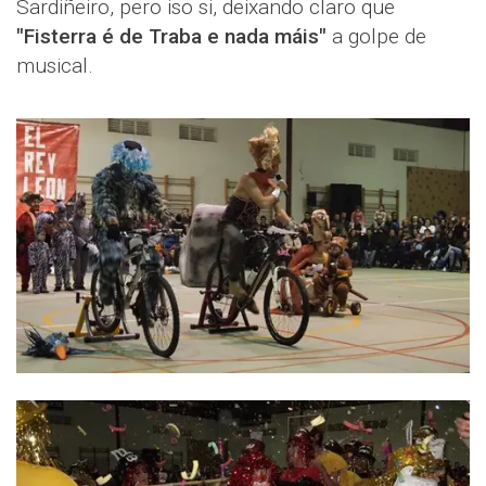
Sardiñeiro, pero iso si, deixando claro que
"Fisterra é de Traba e nada máis"
a golpe de
musical.