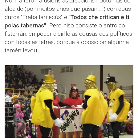
Non faltaron alusións ás afeccións nocturnas do
alcalde (por moitos anos que pasan....) con dous
duros "Traba lamecús" e "
Todos che critican e ti
polas tabernas"
. Pero niso consiste o entroido
fisterrán: en poder dicirlle as cousas aos políticos
con todas as letras, porque a oposición algunha
tamén levou.