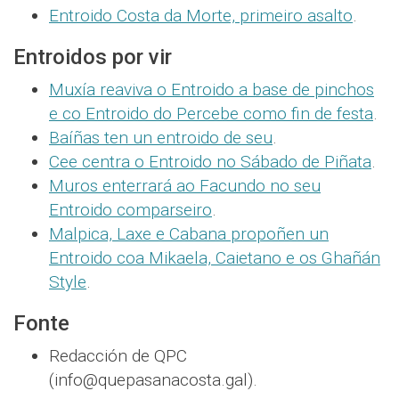
Entroido Costa da Morte, primeiro asalto
.
Entroidos por vir
Muxía reaviva o Entroido a base de pinchos
e co Entroido do Percebe como fin de festa
.
Baíñas ten un entroido de seu
.
Cee centra o Entroido no Sábado de Piñata
.
Muros enterrará ao Facundo no seu
Entroido comparseiro
.
Malpica, Laxe e Cabana propoñen un
Entroido coa Mikaela, Caietano e os Ghañán
Style
.
Fonte
Redacción de QPC
(info@quepasanacosta.gal).