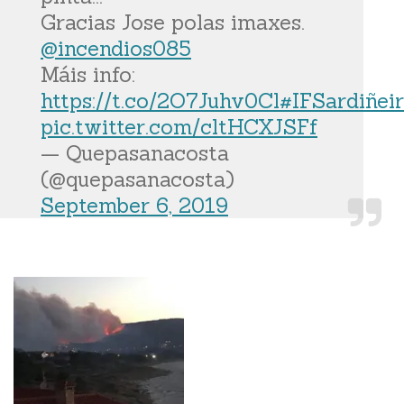
Gracias Jose polas imaxes.
@incendios085
Máis info:
https://t.co/2O7Juhv0Cl
#IFSardiñeir
pic.twitter.com/cltHCXJSFf
— Quepasanacosta
(@quepasanacosta)
September 6, 2019