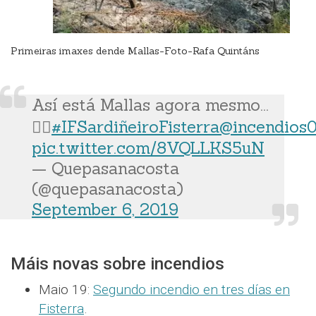
Primeiras imaxes dende Mallas-Foto-Rafa Quintáns
Así está Mallas agora mesmo...
🤦‍♀️
#IFSardiñeiroFisterra
@incendios
pic.twitter.com/8VQLLKS5uN
— Quepasanacosta
(@quepasanacosta)
September 6, 2019
Máis novas sobre incendios
Maio 19:
Segundo incendio en tres días en
Fisterra
.