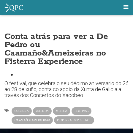
Conta atrás para ver a De
Pedro ou
Caamaño&Ameixeiras no
Fisterra Experience
O festival, que celebra o seu décimo aniversario do 26
ao 28 de xuño, conta co apoio da Xunta de Galicia a
través dos Concertos do Xacobeo
CULTURA
AXENDA
MUSICA
FESTIVAL
CAAMAÑO&AMEIXEIRAS
FISTERRA EXPERIENCE