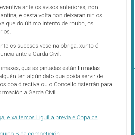
preventiva ante os avisos anteriores, non
antina, e desta volta non deixaran nin os
xa que do último intento de roubo, os
rios.
 ante os sucesos vese na obriga, xunto ó
uncia ante a Garda Civil.
imaxes, que as pintadas están firmadas
lguén ten algún dato que poida servir de
s coa directiva ou o Concello fisterrán para
ormación a Garda Civil.
a, e xa temos Liguilla previa e Copa da
 equipo B da competición
.