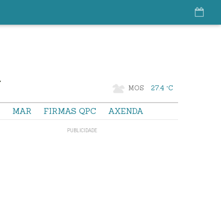
MOS
27.4 °C
S
MAR
FIRMAS QPC
AXENDA