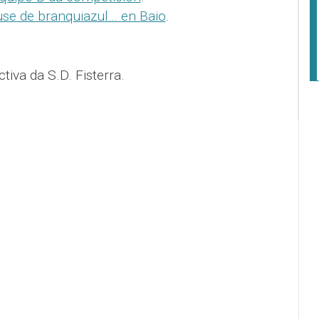
use de branquiazul… en Baio
.
tiva da S.D. Fisterra.