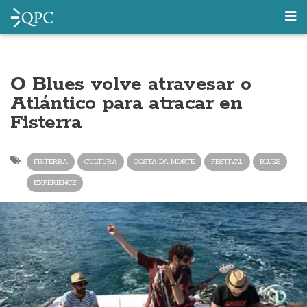
O Blues volve atravesar o
Atlántico para atracar en
Fisterra
FISTERRA
CULTURA
COSTA DA MORTE
FESTIVAL
BLUES
EXPERIENCE