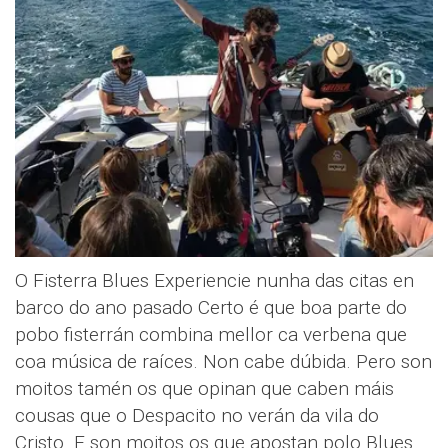
O Fisterra Blues Experiencie nunha das citas en
barco do ano pasado Certo é que boa parte do
pobo fisterrán combina mellor ca verbena que
coa música de raíces. Non cabe dúbida. Pero son
moitos tamén os que opinan que caben máis
cousas que o Despacito no verán da vila do
Cristo. E son moitos os que apostan polo Blues.