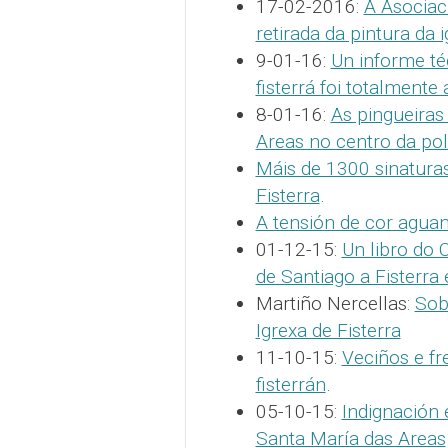
17-02-2016:
A Asociac
retirada da pintura da i
9-01-16:
Un informe té
fisterrá foi totalmente a
8-01-16:
As pingueiras
Areas no centro da po
Máis de 1300 sinaturas
Fisterra
.
A tensión de cor aguam
01-12-15:
Un libro do 
de Santiago a Fisterra
Martiño Nercellas:
Sobr
Igrexa de Fisterra
11-10-15:
Veciños e fr
fisterrán
.
05-10-15:
Indignación 
Santa María das Areas