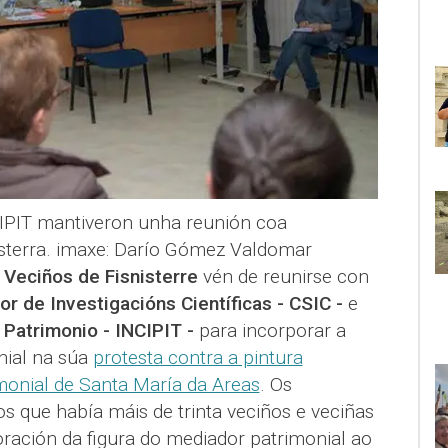
PIT mantiveron unha reunión coa
isterra. imaxe: Darío Gómez Valdomar
 Veciños de Fisnisterre
vén de reunirse con
or de Investigacións Científicas - CSIC -
e
 Patrimonio - INCIPIT -
para incorporar a
nial na súa
protesta contra a pintura
monial de Santa María da Areas
. Os
os que había máis de trinta veciños e veciñas
oración da figura do mediador patrimonial ao