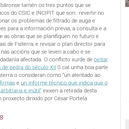
obáronse tamén os tres puntos que se
icos do CSIC e INCIPIT que son: revertir no
onar os problemas de filtrado de auga e
s para a información previa, a consulta e a
e as obras que se planifiquen no futuro e
s de Fisterra; e revisar o plan director para
 nas accións que se leven a cabo e se
dadanía afectada. O conflicto xurde de
pintar
 de pedra do século XII
0 cal unha boa parte
isterra o consideran como “un atentado ao
firmas
e
un informe técnico que indica que o
rbitraria e inútil"
exixen a retirada desta
 proxecto dirixido por César Portela.
S