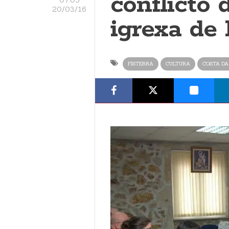
conflicto 
20/03/16
igrexa de 
FISTERRA
CULTURA
COSTA DA