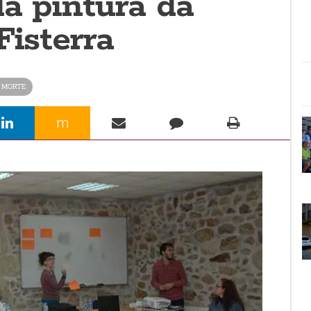
da pintura da
Fisterra
 MORTE
m