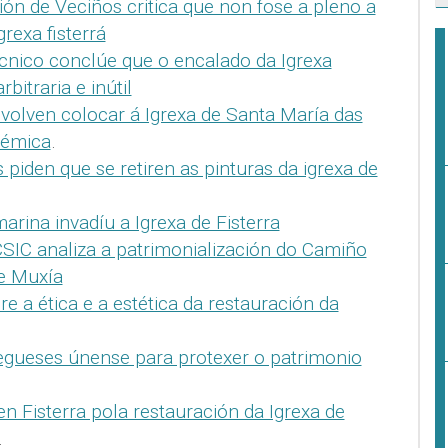
ión de Veciños critica que non fose a pleno a
grexa fisterrá
cnico conclúe que o encalado da Igrexa
rbitraria e inútil
 volven colocar á Igrexa de Santa María das
lémica
.
 piden que se retiren as pinturas da igrexa de
arina invadíu a Igrexa de Fisterra
CSIC analiza a patrimonialización do Camiño
 e Muxía
e a ética e a estética da restauración da
egueses únense para protexer o patrimonio
en Fisterra pola restauración da Igrexa de
.