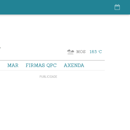
MOS
18.5 °C
S
MAR
FIRMAS QPC
AXENDA