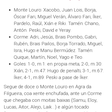
Monte Louro: Xacobo, Juan Lois, Borja,
Óscar Fari, Miguel Verán, Álvaro Fari, Íker,
Pardelo, Raúl, Xián e Riki. Tamén: Chano,
Antón. Peski, David e Yeray.
Corme: Adri, Jesús, Brais Pombo, Gabri,
Rubén, Brais Pailos, Borja Torrado, Miguel,
Isra, Hugo e Manu Bermúdez. Tamén:
Quique, Martín, Noel, Yago e Teo.
Goles: 1-0, m.1: en propia meta; 2-0, m.30:
Xián; 2-1, m.47: Hugo de penalti; 3-1, m.67:
Íker; 4-1, m.89: Peski a pase de Íker.
Segue de doce o Monte Louro en Agra da
Filgueira, coa xente enchufada, ante un Corme
que chegaba con moitas baixas (Samu, Eloy,
Lucas, Aitor, Alejo, Laik…) e algún tocado