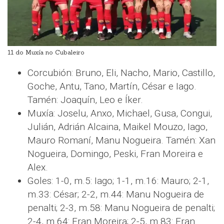
11 do Muxía no Cubaleiro
Corcubión: Bruno, Eli, Nacho, Mario, Castillo,
Goche, Antu, Tano, Martín, César e Iago.
Tamén: Joaquín, Leo e Íker.
Muxía: Joselu, Anxo, Michael, Gusa, Congui,
Julián, Adrián Alcaina, Maikel Mouzo, Iago,
Mauro Romaní, Manu Nogueira. Tamén: Xan
Nogueira, Domingo, Peski, Fran Moreira e
Alex.
Goles: 1-0, m.5: Iago; 1-1, m.16: Mauro; 2-1,
m.33: César; 2-2, m.44: Manu Nogueira de
penalti; 2-3, m.58: Manu Nogueira de penalti;
2-4, m.64: Fran Moreira; 2-5, m.83: Fran