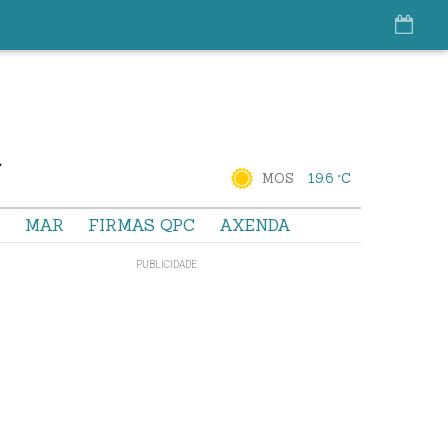
MOS
19.6 °C
S
MAR
FIRMAS QPC
AXENDA