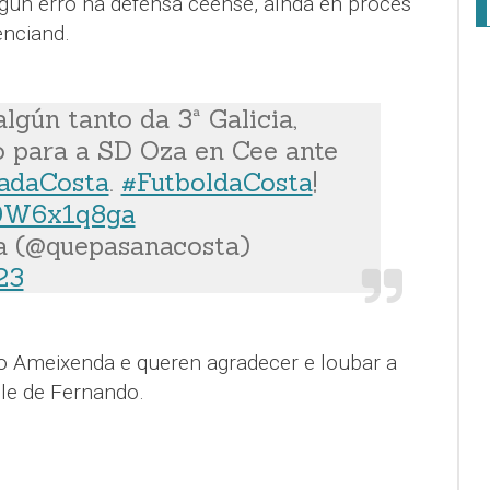
lgún erro na defensa ceense, aínda en proces
enciand.
gún tanto da 3ª Galicia,
 para a SD Oza en Cee ante
adaCosta
.
#FutboldaCosta
!
k9W6x1q8ga
a (@quepasanacosta)
23
 Ameixenda e queren agradecer e loubar a
le de Fernando.