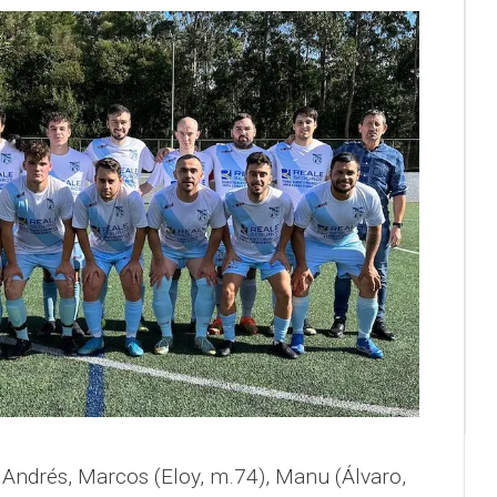
, Andrés, Marcos (Eloy, m.74), Manu (Álvaro,