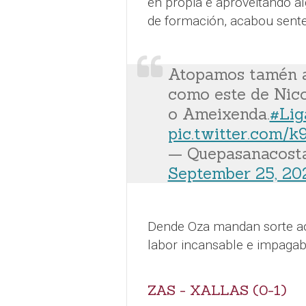
en propia e aproveitando a
de formación, acabou sent
Atopamos tamén al
como este de Nico
o Ameixenda.
#Lig
pic.twitter.com/
— Quepasanacost
September 25, 20
Dende Oza mandan sorte ao
labor incansable e impagab
ZAS - XALLAS (0-1)