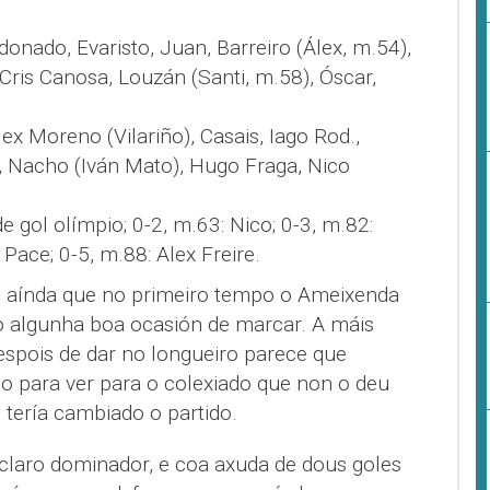
onado, Evaristo, Juan, Barreiro (Álex, m.54),
 Cris Canosa, Louzán (Santi, m.58), Óscar,
lex Moreno (Vilariño), Casais, Iago Rod.,
e, Nacho (Iván Mato), Hugo Fraga, Nico
e gol olímpio; 0-2, m.63: Nico; 0-3, m.82:
Pace; 0-5, m.88: Alex Freire.
, aínda que no primeiro tempo o Ameixenda
 algunha boa ocasión de marcar. A máis
espois de dar no longueiro parece que
o para ver para o colexiado que non o deu
 tería cambiado o partido.
 claro dominador, e coa axuda de dous goles