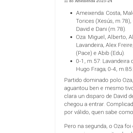
11 do Ameixenda 2023-24
Ameixenda: Costa, Mald
Torices (Xesús, m.78),
David e Dani (m.78).
Oza: Miguel, Alberto, A
Lavandeira, Alex Freir
(Pace) e Abib (Edu).
0-1, m.57: Lavandeira d
Hugo Fraga; 0-4, m.85: 
Partido dominado polo Oza
aguantou ben e mesmo tivo
clara un disparo de David d
chegou a entrar. Complicad
por válido, quen sabe como
Pero na segunda, o Oza foi