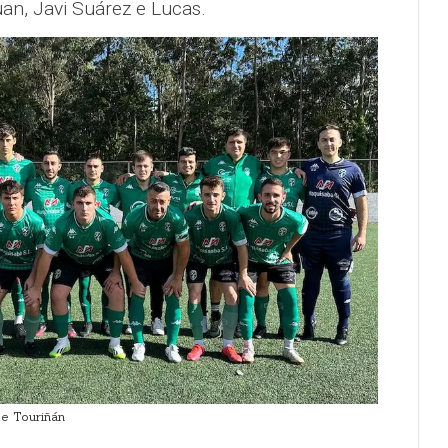
uan, Javi Suárez e Lucas.
e Touriñán