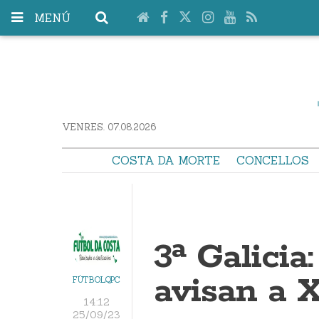
MENÚ
VENRES. 07.08.2026
COSTA DA MORTE
CONCELLOS
3ª Galicia
avisan a X
FÚTBOLQPC
14:12
25/09/23