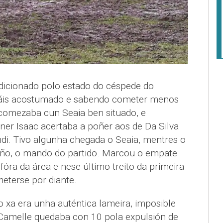
dicionado polo estado do céspede do
máis acostumado e sabendo cometer menos
 comezaba cun Seaia ben situado, e
ner Isaac acertaba a poñer aos de Da Silva
ndi. Tivo algunha chegada o Seaia, mentres o
iño, o mando do partido. Marcou o empate
fóra da área e nese último treito da primeira
eterse por diante.
xa era unha auténtica lameira, imposible
o Camelle quedaba con 10 pola expulsión de