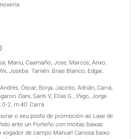
movería.
)
sa, Manu, Caamaño, Jose, Marcos, Anxo,
Wii, Joseba. Tamén: Brais Blanco, Edgar,
s, Andrés, Óscar, Borja, Jacinto, Adrián, Carra,
aron: Dani, Santi V, Elías G., Íñigo, Jorge.
; 0-2, m.40: Carra.
rciorar o seu posto de promoción ao Laxe de
rtido ante un Porteño con moitas baixas.
e o xogador de campo Manuel Canosa baixo