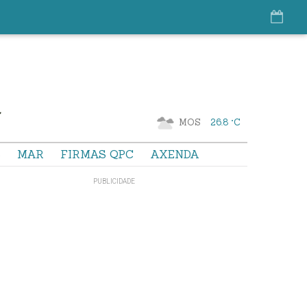
MOS
26.8 °C
S
MAR
FIRMAS QPC
AXENDA