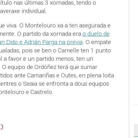
ítulo nas últimas 3 xornadas, tendo o
veraxe individual.
ue viva. O Montelouro xa a ten asegurada e
mente. O partido da xornada era
o duelo de
n Dido e Adrián Parga na previa
. O empate
gualadas, pois se ben o Camelle ten 1 punto
al a favor e un partido menos, ten un
. O equipo de Ordóñez terá que sumar
idos ante Camariñas e Outes, en plena loita
 mentres o Seaia se enfronta a dous equipos
ntelouro e Castrelo.
)