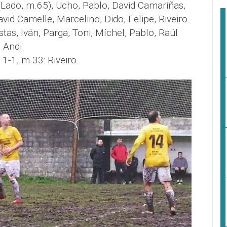
 (Lado, m.65), Ucho, Pablo, David Camariñas,
id Camelle, Marcelino, Dido, Felipe, Riveiro.
stas, Iván, Parga, Toni, Míchel, Pablo, Raúl
 Andi.
 1-1, m.33: Riveiro.