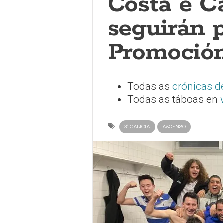
Costa e C
seguirán 
Promoció
Todas as
crónicas de
Todas as táboas en
3ª GALICIA
ASCENSO