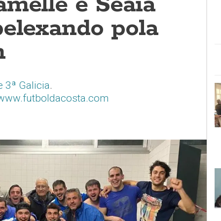
amelle e Seaia
pelexando pola
n
 3ª Galicia
.
www.futboldacosta.com