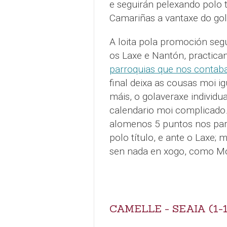
e seguirán pelexando polo t
Camariñas a vantaxe do gola
A loita pola promoción seg
os Laxe e Nantón, practica
parroquias que nos contaba
final deixa as cousas moi i
máis, o golaveraxe individu
calendario moi complicado
alomenos 5 puntos nos part
polo título, e ante o Laxe;
sen nada en xogo, como Mo
CAMELLE - SEAIA (1-1