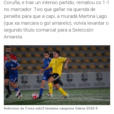
Coruña, e tras un intenso partido, rematou co 1-1
no marcador. Tivo que gañar na quenda de
penaltis para que a capi, a muradá Martina Lago
(que xa marcara o gol amarelo), volvía levantar o
segundo título comarcal para a Selección
Amarela.
Seleccion da Costa sub13 feminina campiona Galicia 2026 6