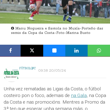
Manu Nogueira e Saviola no Muxía-Porteño das
semis da Copa da Costa-Foto-Marina Busto
FÚTBOLQPC
09:38 20/05/24
Unha vez rematadas as Ligas da Costa, o fútbol
costeiro pon o foco, ademais de
na Gala
, na Copa
da Costa e nas promocións. Mentres a Promo da
3ª ten que esperar unha semana máis, o