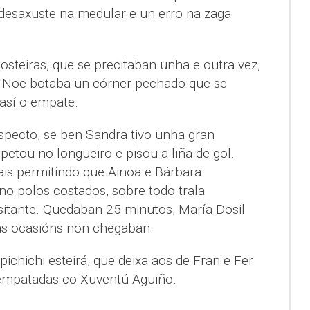
desaxuste na medular e un erro na zaga
steiras, que se precitaban unha e outra vez,
, Noe botaba un córner pechado que se
así o empate.
specto, se ben Sandra tivo unha gran
petou no longueiro e pisou a liña de gol.
rais permitindo que Ainoa e Bárbara
o polos costados, sobre todo trala
sitante. Quedaban 25 minutos, María Dosil
s ocasións non chegaban.
a pichichi esteirá, que deixa aos de Fran e Fer
e empatadas co Xuventú Aguiño.