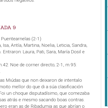
rtidos negativos.
NADA 9
 Puentearnelas (2-1)
 Isa, Antía, Martina, Noelia, Leticia, Sandra,
 Entraron: Laura, Pati, Sara, María Dosil e
m.42: Noe de corner directo; 2-1, m.95:
.
has Miúdas que non deixaron de intentalo
oito mellor do que di a súa clasificación
Foi un choque disputadísimo, que comezaba
nsas atrás e mesmo sacando boas contras.
pero eran as de Ribadumia as que abrían o