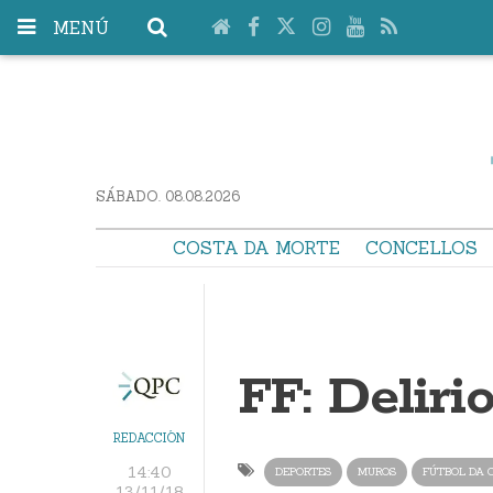
MENÚ
SÁBADO. 08.08.2026
COSTA DA MORTE
CONCELLOS
FF: Deliri
REDACCIÓN
14:40
DEPORTES
MUROS
FÚTBOL DA 
13/11/18