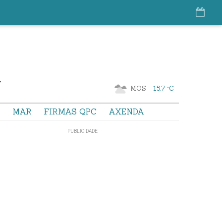
MOS
15.7 °C
S
MAR
FIRMAS QPC
AXENDA