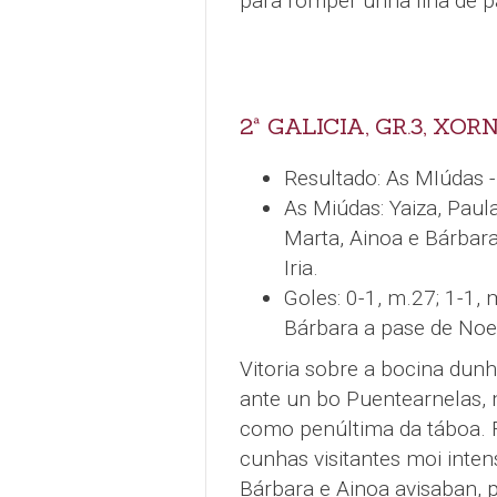
para romper unha liña de pa
2ª GALICIA, GR.3, XOR
Resultado: As MIúdas -
As Miúdas: Yaiza, Paula,
Marta, Ainoa e Bárbara.
Iria.
Goles: 0-1, m.27; 1-1, 
Bárbara a pase de Noe
Vitoria sobre a bocina dun
ante un bo Puentearnelas, m
como penúltima da táboa. 
cunhas visitantes moi inte
Bárbara e Ainoa avisaban, 