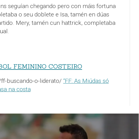
óns seguían chegando pero con máis fortuna
letaba o seu doblete e Isa, tamén en dúas
rtido. Mery, tamén cun hattrick, completaba
ual.
BOL FEMININO COSTEIRO
/ff-buscando-o-liderato/
“FF: As Miúdas só
asa na costa