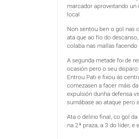
marcador aproveitando un 
local.
Non sentou ben o gol nas co
ata que ao fío do descanso
colaba nas mallas facendo 
A segunda metade foi de re
ocasión pero o seu disparo 
Entrou Pati e fixou ás cent
comezasen a facer máis dan
expulsión dunha defensa vi
sumábase ao ataque pero a
Ata o delirio final, co gol d
na 2ª praza, a 3 do líder, 