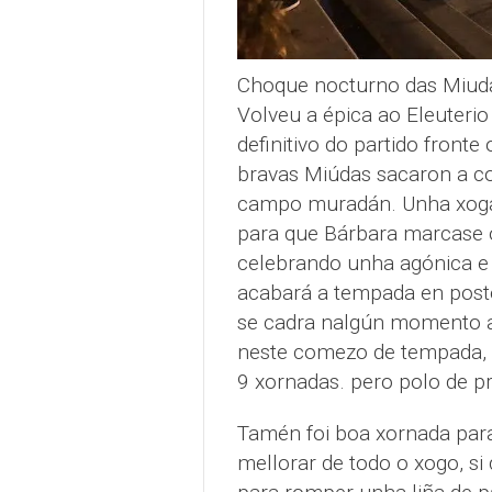
Choque nocturno das Miud
Volveu a épica ao Eleuteri
definitivo do partido fronte
bravas Miúdas sacaron a co
campo muradán. Unha xogad
para que Bárbara marcase o 
celebrando unha agónica e b
acabará a tempada en posto
se cadra nalgún momento ac
neste comezo de tempada, q
9 xornadas. pero polo de pr
Tamén foi boa xornada para
mellorar de todo o xogo, si