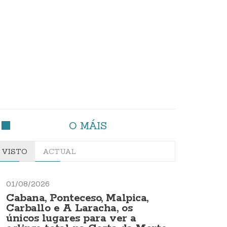
O MÁIS
VISTO
ACTUAL
01/08/2026
Cabana, Ponteceso, Malpica,
Carballo e A Laracha, os
únicos lugares para ver a