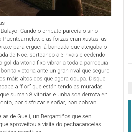
as
o Balayo. Cando o empate parecía o sino
 o Puentearnelas, e as forzas eran xustas, as
raxe para erguer á bancada que ateigaba o
a de Noe, sorteando a 3 rivais e cedendo
gol da vitoria fixo vibrar a toda a parroquia
onita victoria ante un gran rival que seguro
s máis altos dos que agora ocupa. Disque
aba a “flor” que están tendo as muradás
ue suman 8 vitorias e unha soa derrota en
onto, por disfrutar e soñar, non cobran.
 as de Gueli, un Bergantiños que sen
 que aproveitou a visita do pechacancelas