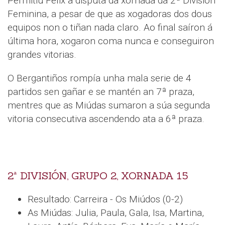
Permitiu Félix a disputa da xornada da 2ª División
Feminina, a pesar de que as xogadoras dos dous
equipos non o tiñan nada claro. Ao final saíron á
última hora, xogaron coma nunca e conseguiron
grandes vitorias.
O Bergantiños rompía unha mala serie de 4
partidos sen gañar e se mantén an 7ª praza,
mentres que as Miúdas sumaron a súa segunda
vitoria consecutiva ascendendo ata a 6ª praza.
2ª DIVISIÓN, GRUPO 2, XORNADA 15
Resultado: Carreira - Os Miúdos (0-2)
As Miúdas: Julia, Paula, Gala, Isa, Martina,