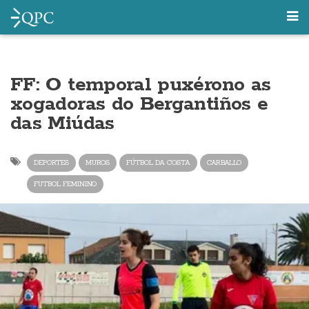
FF: O temporal puxérono as
xogadoras do Bergantiños e
das Miúdas
DEPORTES
MUROS
FÚTBOL DA COSTA
CARBALLO
FUTBOL FEMININO