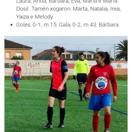
Laura, Antía, Bárbara, Eva, María e María
Dosil. Tamén xogaron: Marta, Natalia, Irea,
Yaiza e Melody.
Goles: 0-1, m.15: Gala; 0-2, m.43: Bárbara.