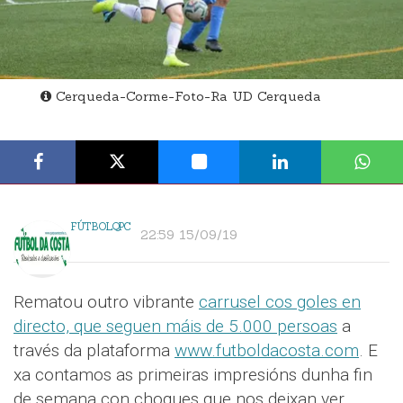
Cerqueda-Corme-Foto-Ra UD Cerqueda
FÚTBOLQPC
22:59 15/09/19
Rematou outro vibrante
carrusel cos goles en
directo, que seguen máis de 5.000 persoas
a
través da plataforma
www.futboldacosta.com
. E
xa contamos as primeiras impresións dunha fin
de semana con choques que nos deixan ver