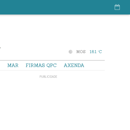
MOS
18.1 °C
S
MAR
FIRMAS QPC
AXENDA