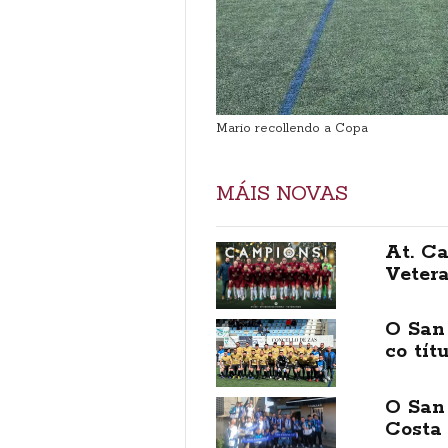
Mario recollendo a Copa
MÁIS NOVAS
At. Ca
Veter
O San
co tít
O San
Costa