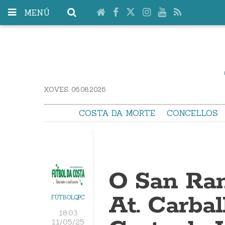
MENÚ
XOVES. 06.08.2026
COSTA DA MORTE
CONCELLOS
O San Ram
At. Carbal
FÚTBOLQPC
18:03
11/05/25