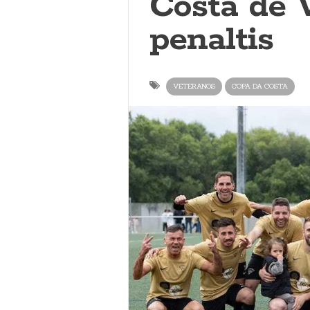
Costa de 
penaltis
VETERANOS
COPA DA COSTA