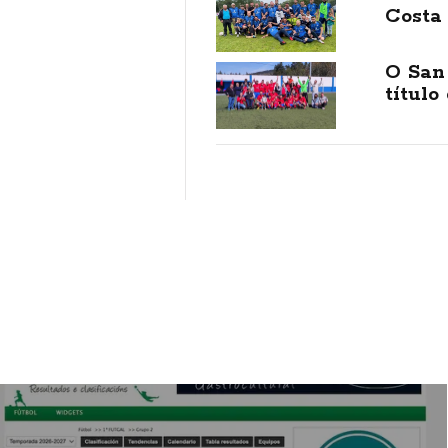
Costa
O San 
título