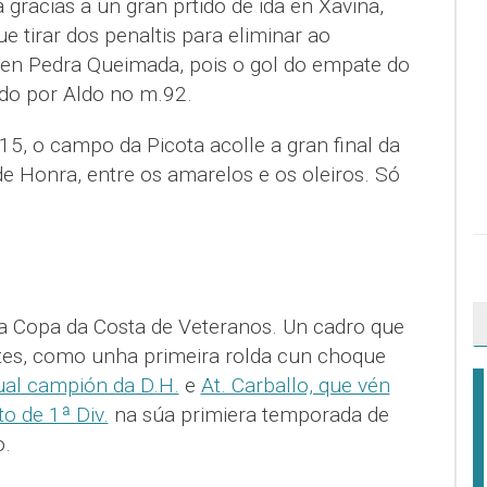
 gracias a un gran prtido de ida en Xaviña,
e tirar dos penaltis para eliminar ao
o en Pedra Queimada, pois o gol do empate do
do por Aldo no m.92.
15, o campo da Picota acolle a gran final da
de Honra, entre os amarelos e os oleiros. Só
a Copa da Costa de Veteranos. Un cadro que
tes, como unha primeira rolda cun choque
al campión da D.H.
e
At. Carballo, que vén
to de 1ª Div.
na súa primiera temporada de
o.