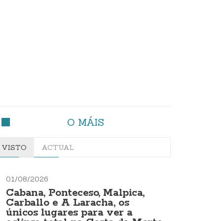
O MÁIS
VISTO
ACTUAL
01/08/2026
Cabana, Ponteceso, Malpica,
Carballo e A Laracha, os
únicos lugares para ver a