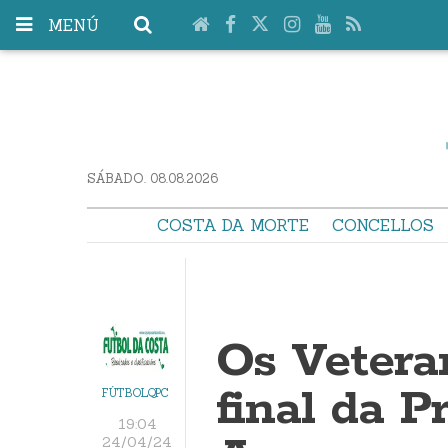
MENÚ
SÁBADO. 08.08.2026
COSTA DA MORTE
CONCELLOS
Os Vetera
final da 
FÚTBOLQPC
19:04
24/04/24