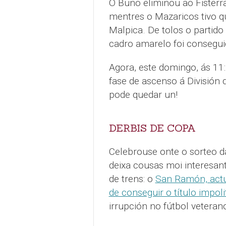
O Buño eliminou ao Fisterra
mentres o Mazaricos tivo qu
Malpica. De tolos o partid
cadro amarelo foi consegui
Agora, este domingo, ás 11:
fase de ascenso á División 
pode quedar un!
DERBIS DE COPA
Celebrouse onte o sorteo d
deixa cousas moi interesan
de trens: o
San Ramón, actu
de conseguir o título impoli
irrupción no fútbol veteran