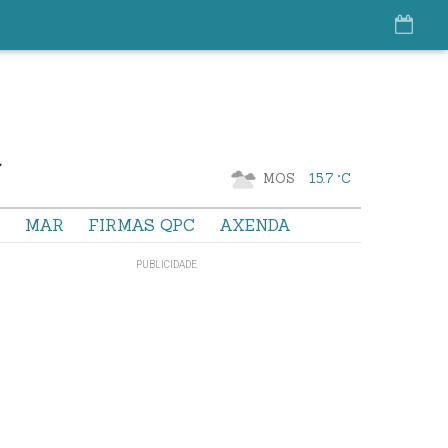
MOS
15.7 °C
S
MAR
FIRMAS QPC
AXENDA