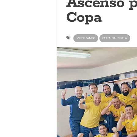
Ascenso p
Copa
VETERANOS
COPA DA COSTA