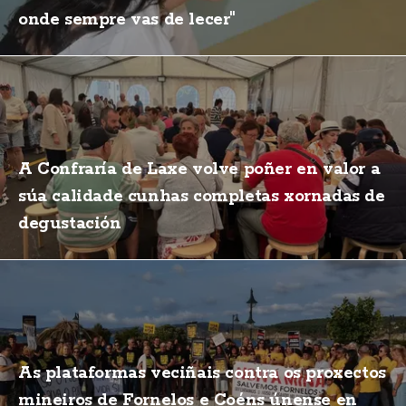
onde sempre vas de lecer"
A Confraría de Laxe volve poñer en valor a
súa calidade cunhas completas xornadas de
degustación
As plataformas veciñais contra os proxectos
mineiros de Fornelos e Coéns únense en