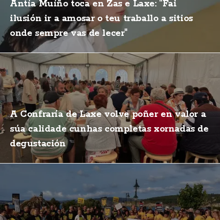
Antía Muíño toca en Zas e Laxe: "Fai
ilusión ir a amosar o teu traballo a sitios
onde sempre vas de lecer"
A Confraría de Laxe volve poñer en valor a
súa calidade cunhas completas xornadas de
degustación