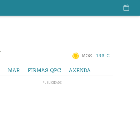
MOS
19.6 °C
S
MAR
FIRMAS QPC
AXENDA