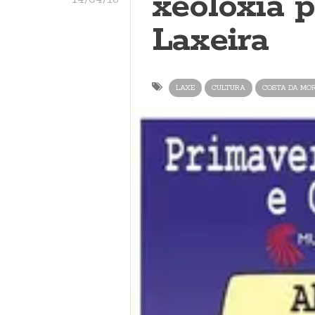
xeoloxía 
Laxeira
LAXE
CULTURA
COSTA DA MO