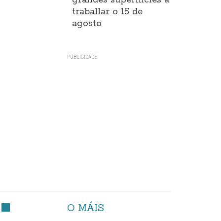
grandes superificies a
traballar o 15 de
agosto
O MÁIS