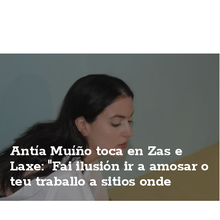
Antía Muíño toca en Zas e
Laxe: "Fai ilusión ir a amosar o
teu traballo a sitios onde
sempre vas de lecer"