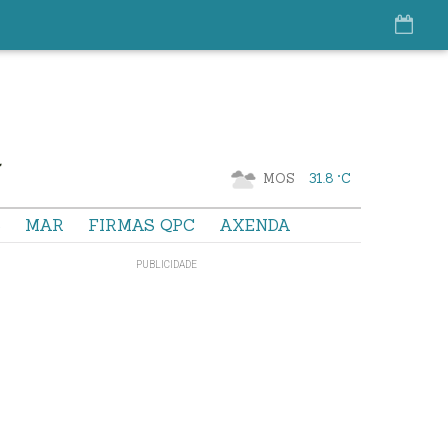
MOS
31.8 °C
S
MAR
FIRMAS QPC
AXENDA