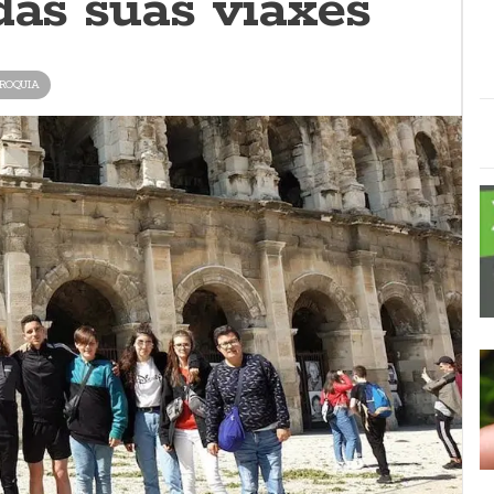
das súas viaxes
ROQUIA