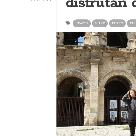
disfrutan 
TEATRO
VIAXE
DESIRE
PAR