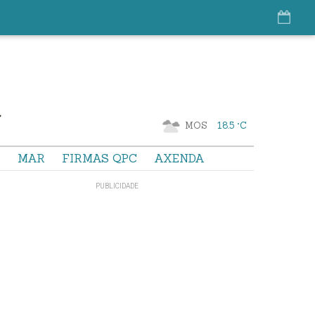
MOS
18.5 °C
S
MAR
FIRMAS QPC
AXENDA