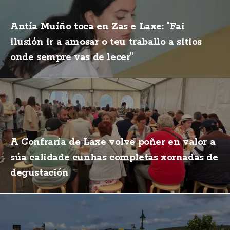
Antía Muíño toca en Zas e Laxe: "Fai
ilusión ir a amosar o teu traballo a sitios
onde sempre vas de lecer"
A Confraría de Laxe volve poñer en valor a
súa calidade cunhas completas xornadas de
degustación