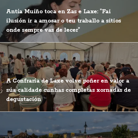
Antía Muíño toca en Zas e Laxe: "Fai
ilusión ir a amosar o teu traballo a sitios
onde sempre vas de lecer"
A Confraría de Laxe volve poñer en valor a
súa calidade cunhas completas xornadas de
degustación