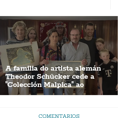
A familia do artista alemán
Theodor Schücker cede a
"Colección Malpica" ao
concello malpicán
COMENTARIOS