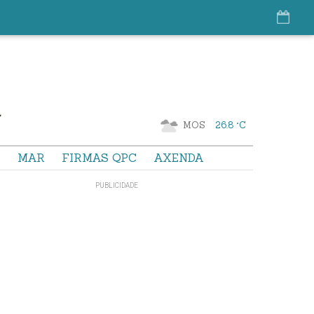
MOS
26.8 °C
S
MAR
FIRMAS QPC
AXENDA