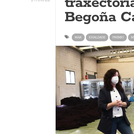
traxectori
Begoña C
MAR
IGUALDADE
PREMIO
M