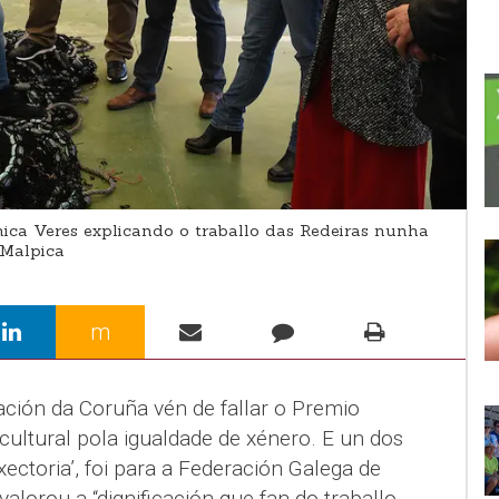
nica Veres explicando o traballo das Redeiras nunha
 Malpica
m
ación da Coruña vén de fallar o Premio
ltural pola igualdade de xénero. E un dos
ctoria’, foi para a Federación Galega de
alorou a “dignificación que fan do traballo