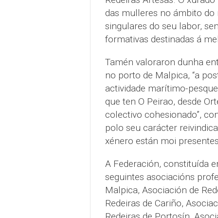
das mulleres no ámbito do m
singulares do seu labor, s
formativas destinadas á mel
Tamén valoraron dunha enti
no porto de Malpica, “a post
actividade marítimo-pesquei
que ten O Peirao, desde Or
colectivo cohesionado”, co
polo seu carácter reivindic
xénero están moi presentes
A Federación, constituída e
seguintes asociacións profe
Malpica, Asociación de Rede
Redeiras de Cariño, Asociac
Redeiras de Portosín, Asoc