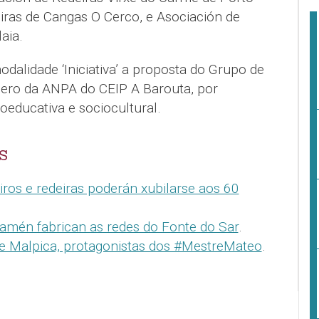
iras de Cangas O Cerco, e Asociación de
aia.
dalidade ‘Iniciativa’ a proposta do Grupo de
nero da ANPA do CEIP A Barouta, por
oeducativa e sociocultural.
S
ros e redeiras poderán xubilarse aos 60
tamén fabrican as redes do Fonte do Sar
.
e Malpica, protagonistas dos #MestreMateo
.