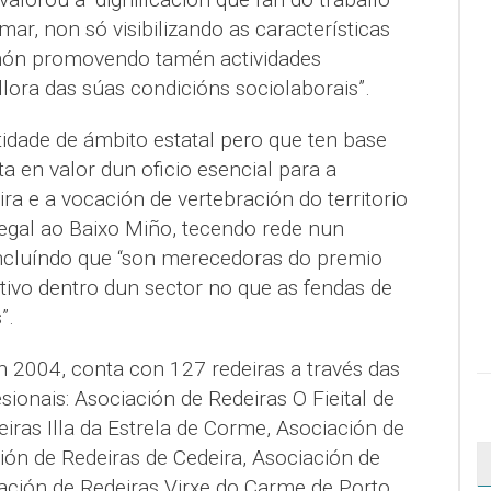
ar, non só visibilizando as características
enón promovendo tamén actividades
lora das súas condicións sociolaborais”.
dade de ámbito estatal pero que ten base
a en valor dun oficio esencial para a
ra e a vocación de vertebración do territorio
tegal ao Baixo Miño, tecendo rede nun
ncluíndo que “son merecedoras do premio
ativo dentro dun sector no que as fendas de
”.
n 2004, conta con 127 redeiras a través das
sionais: Asociación de Redeiras O Fieital de
iras Illa da Estrela de Corme, Asociación de
ión de Redeiras de Cedeira, Asociación de
iación de Redeiras Virxe do Carme de Porto