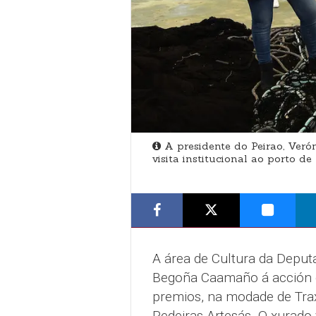
A presidente do Peirao, Veró
visita institucional ao porto de
A área de Cultura da Deput
Begoña Caamaño á acción cu
premios, na modade de Traxe
Redeiras Artesás. O xurado v