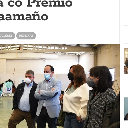
a co Premio
aamaño
ULLERES
REDEIRAS