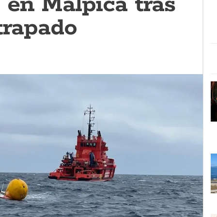
 en Malpica tras
trapado