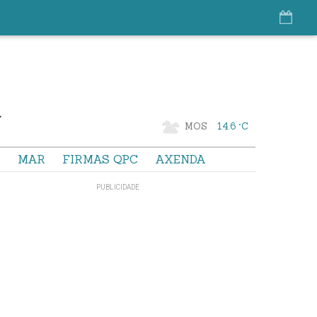
MOS
14.6 °C
S
MAR
FIRMAS QPC
AXENDA