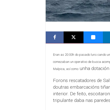
Eran as 20:00h do pasado luns cando un 
comezaban un operativo de busca acompañ
unha dotación 
Malpica, así como
Forons rescatadores de Sa
doutras embarcacións tiñan
interior. De feito, escoitar
tripulante daba nas parede