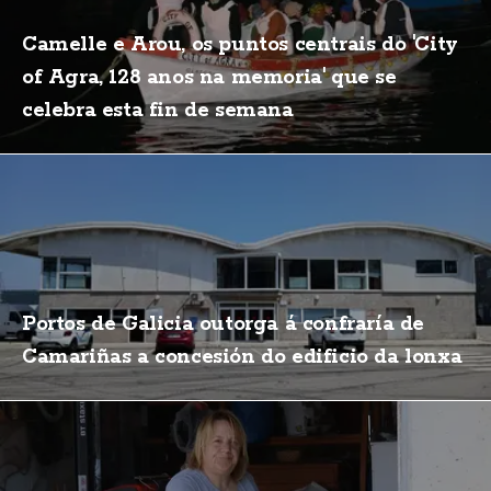
Camelle e Arou, os puntos centrais do 'City
of Agra, 128 anos na memoria' que se
celebra esta fin de semana
Portos de Galicia outorga á confraría de
Camariñas a concesión do edificio da lonxa