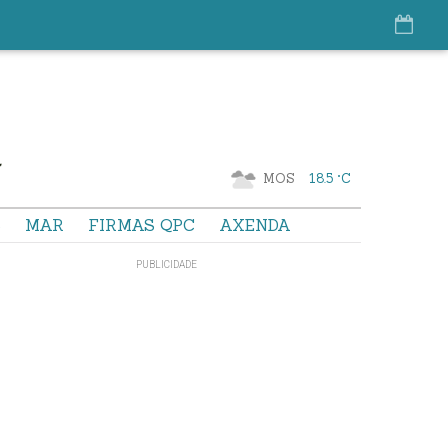
MOS
18.5 °C
S
MAR
FIRMAS QPC
AXENDA