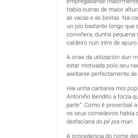
empregábanse maiormente 
había outras de maior altu
as vacas e as bestas. Na ca
un pío bastante longo que 
conviñera, dunha pequena re
caldeiro nun intre de apuro
A orixe da utilización dun 
estar motivada polo seu n
axeitarse perfectamente ás 
Hai unha cantarea moi popu
Antoniño Bendito a forza q
parte”
. Como é proverbial 
os seus comedeiros había q
desfacíana
do pé pra man
.
A procedencia do nome des