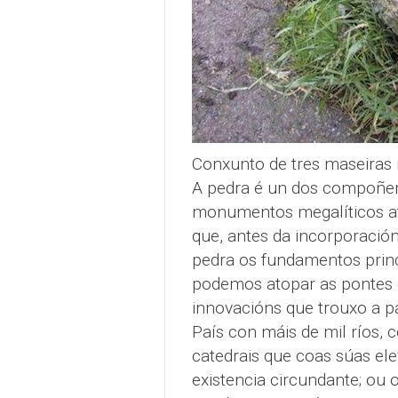
Conxunto de tres maseiras 
A pedra é un dos compoñent
monumentos megalíticos ata
que, antes da incorporación
pedra os fundamentos princi
podemos atopar as pontes q
innovacións que trouxo a pa
País con máis de mil ríos,
catedrais que coas súas ele
existencia circundante; ou 