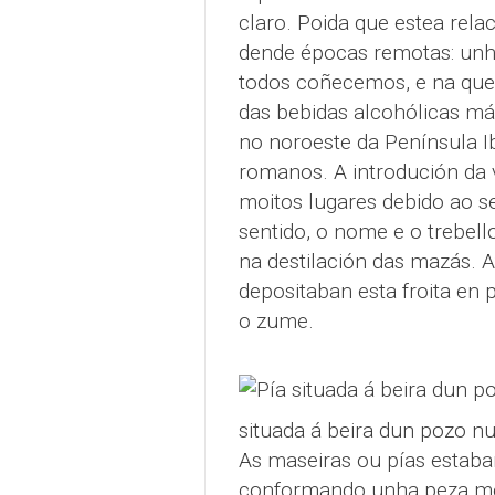
claro. Poida que estea rela
dende épocas remotas: unha
todos coñecemos, e na que 
das bebidas alcohólicas má
no noroeste da Península I
romanos. A introdución da 
moitos lugares debido ao 
sentido, o nome e o trebel
na destilación das mazás. 
depositaban esta froita en 
o zume.
situada á beira dun pozo 
As maseiras ou pías estaban
conformando unha peza mono