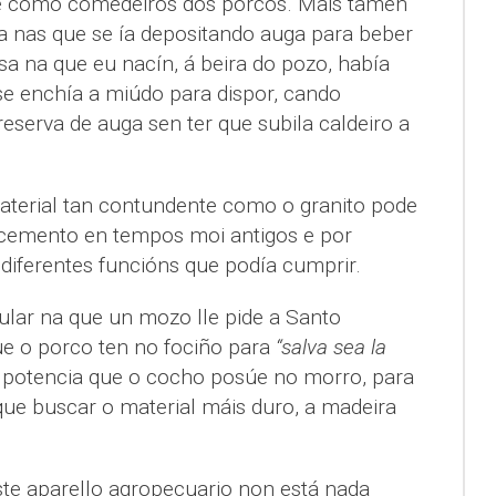
como comedeiros dos porcos. Mais tamén
ra nas que se ía depositando auga para beber
sa na que eu nacín, á beira do pozo, había
se enchía a miúdo para dispor, cando
serva de auga sen ter que subila caldeiro a
.
material tan contundente como o granito pode
acemento en tempos moi antigos e por
diferentes funcións que podía cumprir.
lar na que un mozo lle pide a Santo
ue o porco ten no fociño para
“salva sea la
a potencia que o cocho posúe no morro, para
ue buscar o material máis duro, a madeira
te aparello agropecuario non está nada