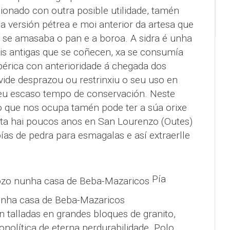
cionado con outra posible utilidade, tamén
 versión pétrea e moi anterior da artesa que
se amasaba o pan e a boroa. A sidra é unha
is antigas que se coñecen, xa se consumía
bérica con anterioridade á chegada dos
vide desprazou ou restrinxiu o seu uso en
seu escaso tempo de conservación. Neste
lo que nos ocupa tamén pode ter a súa orixe
Ata hai poucos anos en San Lourenzo (Outes)
pías de pedra para esmagalas e así extraerlle
Pía
nunha casa de Beba-Mazaricos
 talladas en grandes bloques de granito,
lítica de eterna perdurabilidade. Polo