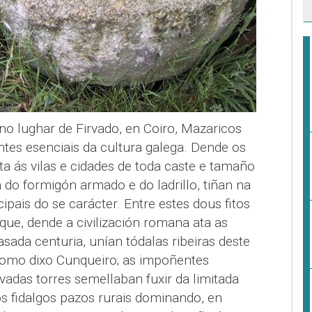
no lughar de Firvado, en Coiro, Mazaricos
es esenciais da cultura galega. Dende os
 ás vilas e cidades de toda caste e tamaño
 do formigón armado e do ladrillo, tiñan na
pais do se carácter. Entre estes dous fitos
ue, dende a civilización romana ata as
sada centuria, unían tódalas ribeiras deste
 como dixo Cunqueiro; as impoñentes
vadas torres semellaban fuxir da limitada
os fidalgos pazos rurais dominando, en