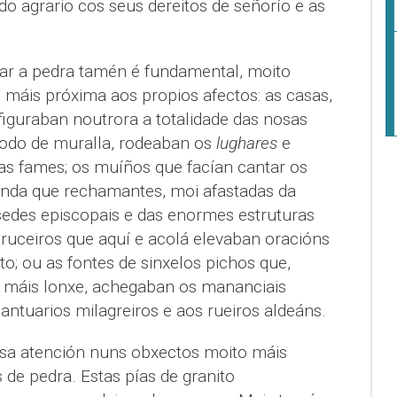
do agrario cos seus dereitos de señorío e as
ar a pedra tamén é fundamental, moito
máis próxima aos propios afectos: as casas,
figuraban noutrora a totalidade das nosas
modo de muralla, rodeaban os
lughares
e
as fames; os muíños que facían cantar os
 aínda que rechamantes, moi afastadas da
 sedes episcopais e das enormes estruturas
cruceiros que aquí e acolá elevaban oracións
; ou as fontes de sinxelos pichos que,
 máis lonxe, achegaban os mananciais
antuarios milagreiros e aos rueiros aldeáns.
a atención nuns obxectos moito máis
 de pedra. Estas pías de granito