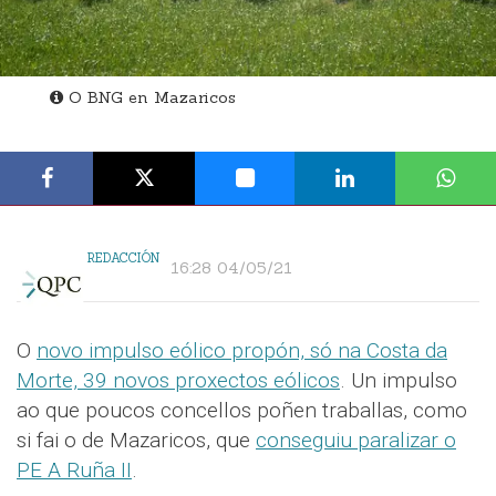
O BNG en Mazaricos
REDACCIÓN
16:28 04/05/21
O
novo impulso eólico propón, só na Costa da
Morte, 39 novos proxectos eólicos
. Un impulso
ao que poucos concellos poñen traballas, como
si fai o de Mazaricos, que
conseguiu paralizar o
PE A Ruña II
.