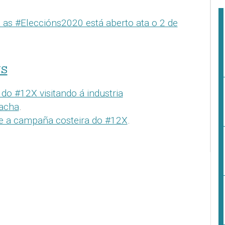
 as #Eleccións2020 está aberto ata o 2 de
NS
o #12X visitando á industria
racha
.
e a campaña costeira do #12X
.