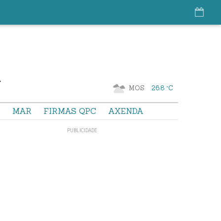
MOS
26.8 °C
S
MAR
FIRMAS QPC
AXENDA