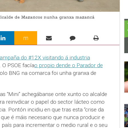
o alcalde de Mazaricos nunha granxa mazaricá
m
campaña do #12X visitando á industria
. O PSOE facía
o propio dende o Parador de
 polo BNG na comarca foi unha granxa de
as “Mini” achegábanse onte xunto co alcalde
a reinvdicar o papel do sector lácteo como
ia. Pontón incidiu en que tras esta “crise da
 que é máis necesario que nunca producir e
 país para incrementar o medio rural e o seu