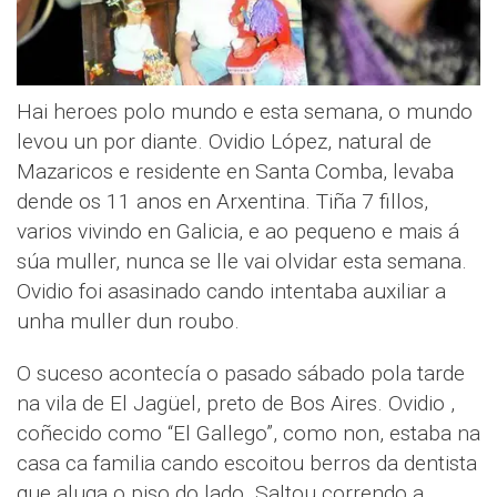
Hai heroes polo mundo e esta semana, o mundo
levou un por diante. Ovidio López, natural de
Mazaricos e residente en Santa Comba, levaba
dende os 11 anos en Arxentina. Tiña 7 fillos,
varios vivindo en Galicia, e ao pequeno e mais á
súa muller, nunca se lle vai olvidar esta semana.
Ovidio foi asasinado cando intentaba auxiliar a
unha muller dun roubo.
O suceso acontecía o pasado sábado pola tarde
na vila de El Jagüel, preto de Bos Aires. Ovidio ,
coñecido como “El Gallego”, como non, estaba na
casa ca familia cando escoitou berros da dentista
que aluga o piso do lado. Saltou correndo a