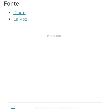
Fonte
Clarín
.
La Voz
.