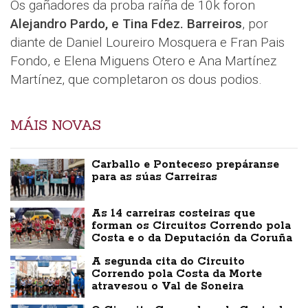
Os gañadores da proba raíña de 10k foron
Alejandro Pardo, e Tina Fdez. Barreiros
, por
diante de Daniel Loureiro Mosquera e Fran Pais
Fondo, e Elena Miguens Otero e Ana Martínez
Martínez, que completaron os dous podios.
MÁIS NOVAS
Carballo e Ponteceso prepáranse
para as súas Carreiras
As 14 carreiras costeiras que
forman os Circuitos Correndo pola
Costa e o da Deputación da Coruña
A segunda cita do Circuito
Correndo pola Costa da Morte
atravesou o Val de Soneira