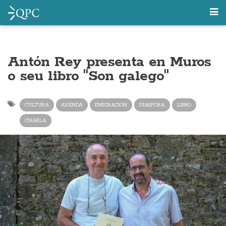
Antón Rey presenta en Muros
o seu libro "Son galego"
CULTURA
AXENDA
EMIGRACION
DIASPORA
LIBRO
CHARLA