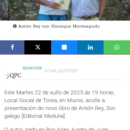
Antón Rey con Henrique Monteagudo
REDACCIÓN
07:40 21/07/25
Este Martes 22 de xullo de 2025 ás 19 horas,
Local Social de Torea, en Muros, acolle a
presentación do novo libro de Antón Rey,
Son
galego
[Editorial Medulia].
O autor, nado en Bos Aires, é neto de Juan