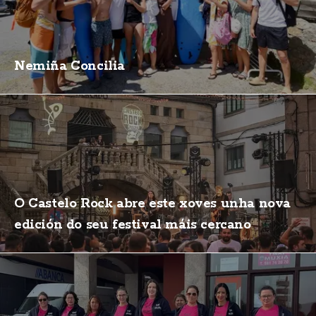
Nemiña Concilia
O Castelo Rock abre este xoves unha nova
edición do seu festival máis cercano