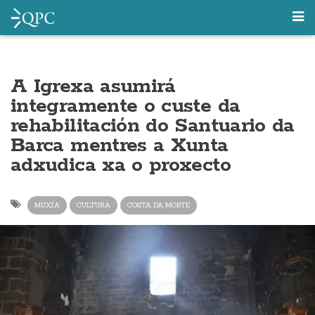
A Igrexa asumirá
integramente o custe da
rehabilitación do Santuario da
Barca mentres a Xunta
adxudica xa o proxecto
MUXÍA
CULTURA
COSTA DA MORTE