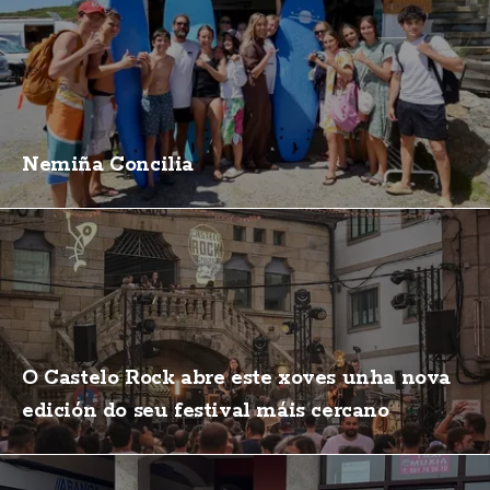
Nemiña Concilia
O Castelo Rock abre este xoves unha nova
edición do seu festival máis cercano