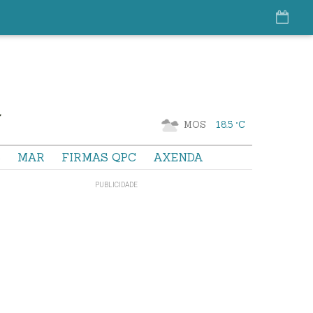
MOS
18.5 °C
S
MAR
FIRMAS QPC
AXENDA