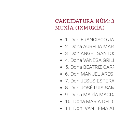
CANDIDATURA NÚM.: 3
MUXÍA (IXMUXÍA)
1. Don FRANCISCO J
2. Dona AURELIA MA
3. Don ÁNGEL SANTO
4. Dona VANESA GRIL
5. Dona BEATRIZ CAR
6. Don MANUEL ARES
7. Don JESÚS ESPER
8. Don JOSÉ LUIS S
9. Dona MARÍA MAG
10. Dona MARÍA DEL
11. Don IVÁN LEMA A