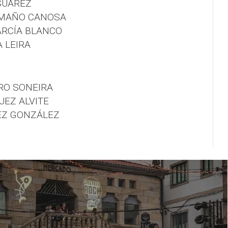
 SUÁREZ
AAMAÑO CANOSA
ARCÍA BLANCO
A LEIRA
RO SONEIRA
UEZ ALVITE
EZ GONZÁLEZ