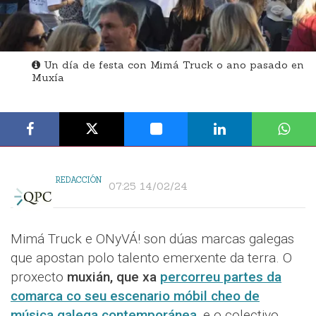
Un día de festa con Mimá Truck o ano pasado en
Muxía
REDACCIÓN
07:25 14/02/24
Mimá Truck e ONyVÁ! son dúas marcas galegas
que apostan polo talento emerxente da terra. O
proxecto
muxián, que xa
percorreu partes da
comarca co seu escenario móbil cheo de
música galega contemporánea
,
e o colectivo