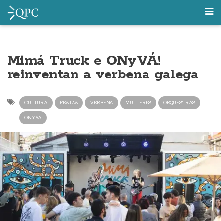
Mimá Truck e ONyVÁ!
reinventan a verbena galega
CULTURA
FESTAS
VERBENA
MULLERES
ORQUESTRAS
ONYVA