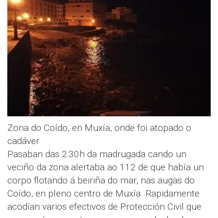
Zona do Coído, en Muxía, onde foi atopado o
cadáver
Pasaban das 2:30h da madrugada cando un
veciño da zona alertaba ao 112 de que había un
corpo flotando á beiriña do mar, nas augas do
Coído, en pleno centro de Muxía. Rapidamente
acodían varios efectivos de Protección Civil que